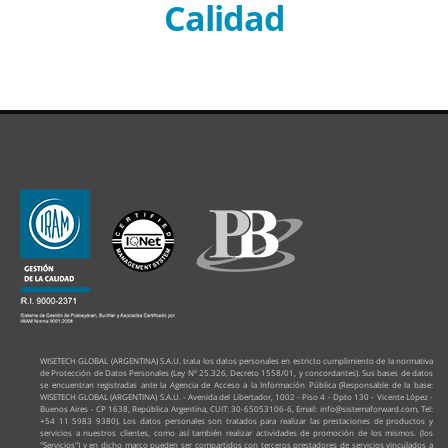
Calidad
WISETECH GLOBAL (ARGENTINA) S.A.U. trata los datos personales en estricto cumplimiento de la normativa
de Protección de Datos Personales (Ley Nº 25.326, Decreto 1558/01, y concordantes). Sus bases de datos
se encuentran registradas ante la Agencia de Acceso a la Información Pública (Responsable de la base:
WISETECH GLOBAL (ARGENTINA) S.A.U. - Avenida del Libertador, 1002 - Piso 4 - Dpto 130 - Vicente López -
Buenos Aires - CP 1638, República Argentina, CUIT: 30-65053106-6, Email: info@sistemaforward.com, Tel:
+54 11 5983 9380). Los datos personales son tratados para realizar las prestaciones de productos y
servicios a nuestros clientes, como así también realizar actividades de promoción de los mismos. (los
"Servicios") y en dicho marco pueden ser compartidos con terceros prestadores de servicios vinculados a