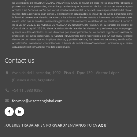
las actividades de WISETECH GLOBAL (ARGENTINA) S.A.U., El titular del dato no se encuentra obligado a
proveer sus datos personales, sin embargo entiende que la provisión de los mismos es necesaria para
acceder a los Servicios, razón por la cual resulta fundamental -y de exclusiva responsabilidad del titular-
que los datos aportados sean ciertos y se encuentren actualizados. El titular de los datos personales tiene
la facultad de ejercer el derecho de acceso a los mismos en forma gratuita a intervalos no inferiores a seis
meses, salvo que se acredite un interés legítimo al efecto conforme lo establecido en el artículo 14, inciso 3
de la Ley Nº 25.326. LA AGENCIA DE ACCESO A LA INFORMACIóN PúBLICA, en su carácter de órgano de
Control de la Ley Nº 25.326, tiene la atribución de atender las denuncias y reclamos que interpongan
quienes resulten afectados en sus derechos por incumplimiento de las normas vigentes en materia de
protección de datos personales. El CLIENTE REGISTRADO tiene reconocidos por LA EMPRESA, siempre
dentro de un marco que no implique abusos, y podrán ejercitar, los derechos de acceso, rectificación,
actualización, cancelación contactándose a través de info@sistemaforward.com indicando que desea
Actualizar/Modificar/Cancelar mis datos personales.
Contact us
Avenida del Libertador, 1002 - Piso 4 - Dpto 130 - Vicente López
(Buenos Aires, Argentina)
+54 11 5983 9380
forward@wisetechglobal.com
¿QUERES TRABAJAR EN
FORWARD
? ENVIANOS TU CV
AQUÍ