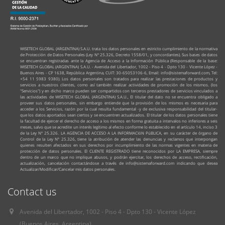
WISETECH GLOBAL (ARGENTINA) S.A.U. trata los datos personales en estricto cumplimiento de la normativa
de Protección de Datos Personales (Ley Nº 25.326, Decreto 1558/01, y concordantes). Sus bases de datos
se encuentran registradas ante la Agencia de Acceso a la Información Pública (Responsable de la base:
WISETECH GLOBAL (ARGENTINA) S.A.U. - Avenida del Libertador, 1002 - Piso 4 - Dpto 130 - Vicente López -
Buenos Aires - CP 1638, República Argentina, CUIT: 30-65053106-6, Email: info@sistemaforward.com, Tel:
+54 11 5983 9380). Los datos personales son tratados para realizar las prestaciones de productos y
servicios a nuestros clientes, como así también realizar actividades de promoción de los mismos. (los
"Servicios") y en dicho marco pueden ser compartidos con terceros prestadores de servicios vinculados a
las actividades de WISETECH GLOBAL (ARGENTINA) S.A.U., El titular del dato no se encuentra obligado a
proveer sus datos personales, sin embargo entiende que la provisión de los mismos es necesaria para
acceder a los Servicios, razón por la cual resulta fundamental -y de exclusiva responsabilidad del titular-
que los datos aportados sean ciertos y se encuentren actualizados. El titular de los datos personales tiene
la facultad de ejercer el derecho de acceso a los mismos en forma gratuita a intervalos no inferiores a seis
meses, salvo que se acredite un interés legítimo al efecto conforme lo establecido en el artículo 14, inciso 3
de la Ley Nº 25.326. LA AGENCIA DE ACCESO A LA INFORMACIóN PúBLICA, en su carácter de órgano de
Control de la Ley Nº 25.326, tiene la atribución de atender las denuncias y reclamos que interpongan
quienes resulten afectados en sus derechos por incumplimiento de las normas vigentes en materia de
protección de datos personales. El CLIENTE REGISTRADO tiene reconocidos por LA EMPRESA, siempre
dentro de un marco que no implique abusos, y podrán ejercitar, los derechos de acceso, rectificación,
actualización, cancelación contactándose a través de info@sistemaforward.com indicando que desea
Actualizar/Modificar/Cancelar mis datos personales.
Contact us
Avenida del Libertador, 1002 - Piso 4 - Dpto 130 - Vicente López
(Buenos Aires, Argentina)