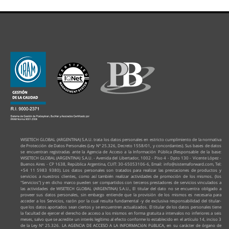
WISETECH GLOBAL (ARGENTINA) S.A.U. trata los datos personales en estricto cumplimiento de la normativa
de Protección de Datos Personales (Ley Nº 25.326, Decreto 1558/01, y concordantes). Sus bases de datos
se encuentran registradas ante la Agencia de Acceso a la Información Pública (Responsable de la base:
WISETECH GLOBAL (ARGENTINA) S.A.U. - Avenida del Libertador, 1002 - Piso 4 - Dpto 130 - Vicente López -
Buenos Aires - CP 1638, República Argentina, CUIT: 30-65053106-6, Email: info@sistemaforward.com, Tel:
+54 11 5983 9380). Los datos personales son tratados para realizar las prestaciones de productos y
servicios a nuestros clientes, como así también realizar actividades de promoción de los mismos. (los
"Servicios") y en dicho marco pueden ser compartidos con terceros prestadores de servicios vinculados a
las actividades de WISETECH GLOBAL (ARGENTINA) S.A.U., El titular del dato no se encuentra obligado a
proveer sus datos personales, sin embargo entiende que la provisión de los mismos es necesaria para
acceder a los Servicios, razón por la cual resulta fundamental -y de exclusiva responsabilidad del titular-
que los datos aportados sean ciertos y se encuentren actualizados. El titular de los datos personales tiene
la facultad de ejercer el derecho de acceso a los mismos en forma gratuita a intervalos no inferiores a seis
meses, salvo que se acredite un interés legítimo al efecto conforme lo establecido en el artículo 14, inciso 3
de la Ley Nº 25.326. LA AGENCIA DE ACCESO A LA INFORMACIóN PúBLICA, en su carácter de órgano de