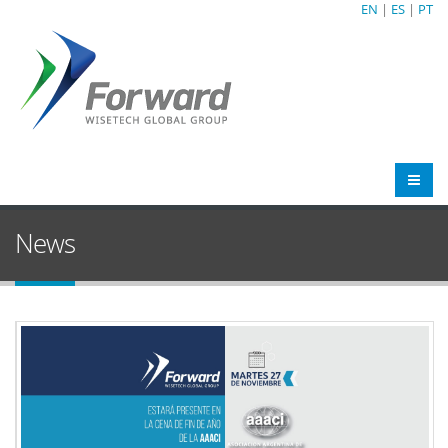
EN
|
ES
|
PT
News