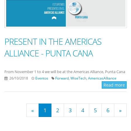
PRESENT IN THE AMERICAS
ALLIANCE - PUNTA CANA
From November 1 to 4 we will be at the Americas Alliance, Punta Cana
26/10/2018
Eventos
Forward
,
WiseTech
,
AmericasAlliance
Read more
«
1
2
3
4
5
6
»