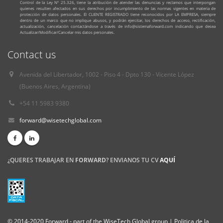
Control de la Ley Nº 25.326, tiene la atribución de atender las denuncias y reclamos que interpongan
quienes resulten afectados en sus derechos por incumplimiento de las normas vigentes en materia de
protección de datos personales. El CLIENTE REGISTRADO tiene reconocidos por LA EMPRESA, siempre
dentro de un marco que no implique abusos, y podrán ejercitar, los derechos de acceso, rectificación,
actualización, cancelación contactándose a través de info@sistemaforward.com indicando que desea
Actualizar/Modificar/Cancelar mis datos personales.
Contact us
Avenida del Libertador, 1002 - Piso 4 - Dpto 130 - Vicente López
(Buenos Aires, Argentina)
+54 11 5983 9380
forward@wisetechglobal.com
¿QUERES TRABAJAR EN
FORWARD
? ENVIANOS TU CV
AQUÍ
© 2014-2020 Forward - part of the WiseTech Global group |
Politica de la